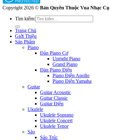
Copyright 2026 ©
Bản Quyền Thuộc Vua Nhạc Cụ
Tìm kiếm:
Trang Chủ
Giới Thiệu
Sản Phẩm
Piano
Đàn Piano Cơ
Upright Piano
Grand Piano
Đàn Piano Điện
Piano Điện Apollo
Piano Điện Yamaha
Guitar
Guitar Acoustic
Guitar Classic
Guitar Điện
Ukulele
Ukulele Soprano
Ukulele Concert
Ukulele Tenor
Sáo
Sáo Trúc