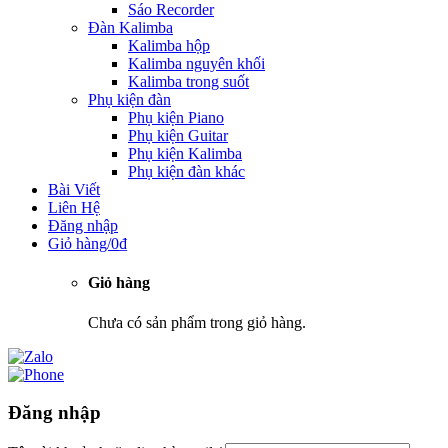
Sáo Recorder
Đàn Kalimba
Kalimba hộp
Kalimba nguyên khối
Kalimba trong suốt
Phụ kiện đàn
Phụ kiện Piano
Phụ kiện Guitar
Phụ kiện Kalimba
Phụ kiện đàn khác
Bài Viết
Liên Hệ
Đăng nhập
Giỏ hàng/
0
₫
Giỏ hàng
Chưa có sản phẩm trong giỏ hàng.
Đăng nhập