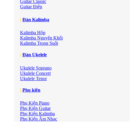
Guitar Classic
Guitar Điện
|
Đàn Kalimba
Kalimba Hộp
Kalimba Nguyên Khối
Kalimba Trong Suốt
|
Đàn Ukelele
Ukulele Soprano
Ukulele Concert
Ukulele Tenor
|
Phụ kiện
Phụ Kiện Piano
Phụ Kiện Guitar
Phụ Kiện Kalimba
Phụ Kiện Âm Nhạc