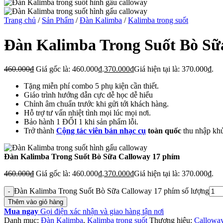
Trang chủ
/
Sản Phẩm
/
Đàn Kalimba
/
Kalimba trong suốt
Đàn Kalimba Trong Suốt Bò Sữ
460.000
₫
Giá gốc là: 460.000₫.
370.000
₫
Giá hiện tại là: 370.000₫.
Tặng miễn phí combo 5 phụ kiện cần thiết.
Giáo trình hướng dẫn cực dễ học dễ hiểu
Chỉnh âm chuẩn trước khi gửi tới khách hàng.
Hỗ trợ tư vấn nhiệt tình mọi lúc mọi nơi.
Bảo hành 1 ĐỔI 1 khi sản phẩm lỗi.
Trở thành
Cộng tác viên bán nhạc cụ
toàn quốc
thu nhập kh
Đàn Kalimba Trong Suốt Bò Sữa Calloway 17 phím
460.000
₫
Giá gốc là: 460.000₫.
370.000
₫
Giá hiện tại là: 370.000₫.
Đàn Kalimba Trong Suốt Bò Sữa Calloway 17 phím số lượng
Thêm vào giỏ hàng
Mua ngay
Gọi điện xác nhận và giao hàng tận nơi
Danh mục:
Đàn Kalimba
,
Kalimba trong suốt
Thương hiệu:
Callowa