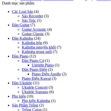
Danh mục sản phẩm
Các Loại Sáo
(4)
Sáo Recorder
(3)
Sáo Trúc
(1)
Đàn Guitar
(7)
Guitar Acoustic
(4)
Guitar Classic
(3)
Đàn Kalimba
(24)
Kalimba hộp
(9)
Kalimba nguyên khối
(7)
Kalimba trong suốt
(7)
Đàn Piano
(12)
Đàn Piano Cơ
(1)
Upright Piano
(1)
Đàn Piano Điện
(2)
Piano Điện Apollo
(2)
Piano Điện Kawai
(3)
Đàn Ukulele
(11)
Ukulele Concert
(3)
Ukulele Soprano
(6)
Phụ kiện
(10)
Phụ kiện Kalimba
(1)
Sản Phẩm Trống
(2)
Trống Cajon
(1)