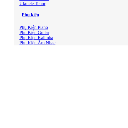
Ukulele Tenor
|
Phụ kiện
Phụ Kiện Piano
Phụ Kiện Guitar
Phụ Kiện Kalimba
Phụ Kiện Âm Nhạc