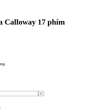
a Calloway 17 phím
ủng.
y