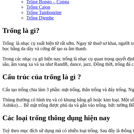
Trống Bongo – Conga
Trống Cajon
Trống Tambourine
Trống Djembe
Trống là gì?
Trống là nhạc cụ xuất hiện từ rất sớm. Ngay từ thuở sơ khai, người xư
bọc bằng da dày và cứng để tạo ra âm thanh.
Trong các nhạc cụ gõ hiện nay, trống là nhạc cụ quan trọng quyết đị
sâu, âm vang xa và xa như RandB, dance, jazz. Đồng thời, trống đá có
Cấu trúc của trống là gì ?
Cấu tạo trống chia làm 3 phần: mặt trống, thân trống và đáy trống. N
Thùng thường có hình trụ và có khung bằng gỗ hoặc kim loại. Một số 
Ashiko)… Bề mặt trống được phủ da và gắn vào trống. bức tường Bề 
Các loại trống thông dụng hiện nay
Tuỳ theo mục đích sử dụng mà có nhiều loại trống. Sau đây là thông ti