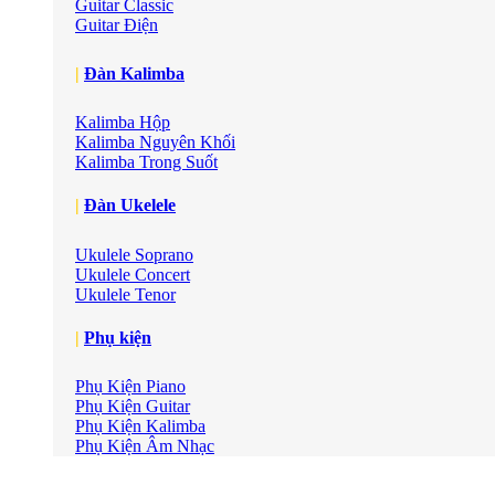
Guitar Classic
Guitar Điện
|
Đàn Kalimba
Kalimba Hộp
Kalimba Nguyên Khối
Kalimba Trong Suốt
|
Đàn Ukelele
Ukulele Soprano
Ukulele Concert
Ukulele Tenor
|
Phụ kiện
Phụ Kiện Piano
Phụ Kiện Guitar
Phụ Kiện Kalimba
Phụ Kiện Âm Nhạc