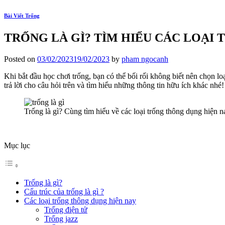
Bài Viết Trống
TRỐNG LÀ GÌ? TÌM HIỂU CÁC LOẠI
Posted on
03/02/2023
19/02/2023
by
pham ngocanh
Khi bắt đầu học chơi trống, bạn có thể bối rối không biết nên chọn l
trả lời cho câu hỏi trên và tìm hiểu những thông tin hữu ích khác nhé!
Trống là gì? Cùng tìm hiểu về các loại trống thông dụng hiện n
Mục lục
Trống là gì?
Cấu trúc của trống là gì ?
Các loại trống thông dụng hiện nay
Trống điện tử
Trống jazz