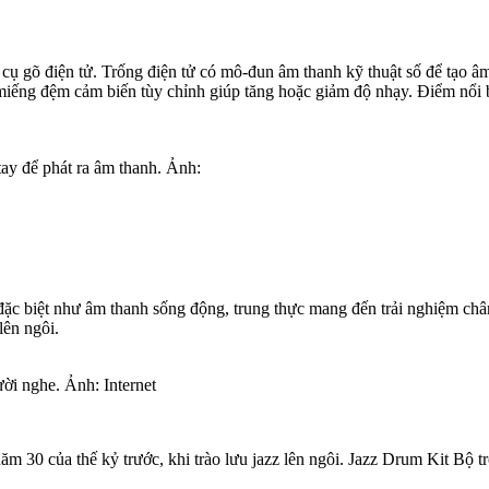
c cụ gõ điện tử. Trống điện tử có mô-đun âm thanh kỹ thuật số để tạo 
 miếng đệm cảm biến tùy chỉnh giúp tăng hoặc giảm độ nhạy. Điểm nổi 
tay để phát ra âm thanh. Ảnh:
đặc biệt như âm thanh sống động, trung thực mang đến trải nghiệm chân
lên ngôi.
ười nghe. Ảnh: Internet
 30 của thế kỷ trước, khi trào lưu jazz lên ngôi. Jazz Drum Kit Bộ tr