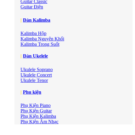
Guitar Classic
Guitar Điện
|
Đàn Kalimba
Kalimba Hộp
Kalimba Nguyên Khối
Kalimba Trong Suốt
|
Đàn Ukelele
Ukulele Soprano
Ukulele Concert
Ukulele Tenor
|
Phụ kiện
Phụ Kiện Piano
Phụ Kiện Guitar
Phụ Kiện Kalimba
Phụ Kiện Âm Nhạc