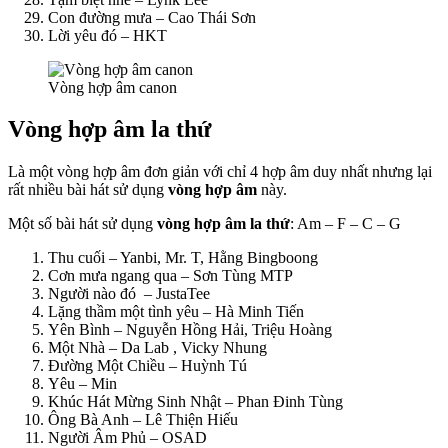
Con đường mưa – Cao Thái Sơn
Lời yêu đó – HKT
Vòng hợp âm canon
Vòng hợp âm la thứ
Là một vòng hợp âm đơn giản với chỉ 4 hợp âm duy nhất nhưng lại
rất nhiều bài hát sử dụng
vòng hợp âm
này.
Một số bài hát sử dụng
vòng hợp âm la thứ
: Am – F – C – G
Thu cuối – Yanbi, Mr. T, Hằng Bingboong
Cơn mưa ngang qua – Sơn Tùng MTP
Người nào đó – JustaTee
Lặng thầm một tình yêu – Hà Minh Tiến
Yên Bình – Nguyễn Hồng Hải, Triệu Hoàng
Một Nhà –
Da Lab , Vicky Nhung
Đường Một Chiều –
Huỳnh Tú
Yêu –
Min
Khúc Hát Mừng Sinh Nhật –
Phan Đinh Tùng
Ông Bà Anh –
Lê Thiện Hiếu
Người Âm Phủ –
OSAD