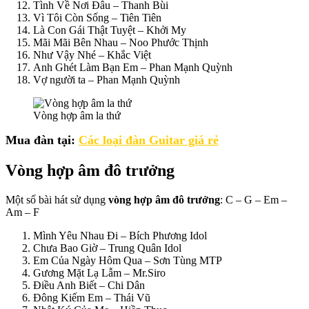
Tình Về Nơi Đâu –
Thanh Bùi
Vì Tôi Còn Sống –
Tiên Tiên
Là Con Gái Thật Tuyệt –
Khởi My
Mãi Mãi Bên Nhau –
Noo Phước Thịnh
Như Vậy Nhé –
Khắc Việt
Anh Ghét Làm Bạn Em –
Phan Mạnh Quỳnh
Vợ người ta – Phan Mạnh Quỳnh
Vòng hợp âm la thứ
Mua đàn tại:
Các loại đàn Guitar giá rẻ
Vòng hợp âm đô trưởng
Một số bài hát sử dụng
vòng hợp âm đô trưởng
: C – G – Em –
Am – F
Mình Yêu Nhau Đi –
Bích Phương Idol
Chưa Bao Giờ – Trung Quân Idol
Em Của Ngày Hôm Qua – Sơn Tùng MTP
Gương Mặt Lạ Lẫm – Mr.Siro
Điều Anh Biết –
Chi Dân
Đông Kiếm Em – Thái Vũ