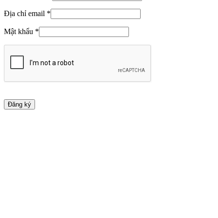
Địa chỉ email
*
Mật khẩu
*
Đăng ký