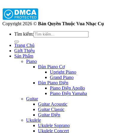
Copyright 2026 ©
Bản Quyền Thuộc Vua Nhạc Cụ
Tìm kiếm:
Trang Chủ
Giới Thiệu
Sản Phẩm
Piano
Đàn Piano Cơ
Upright Piano
Grand Piano
Đàn Piano Điện
Piano Điện Apollo
Piano Điện Yamaha
Guitar
Guitar Acoustic
Guitar Classic
Guitar Điện
Ukulele
Ukulele Soprano
Ukulele Concert