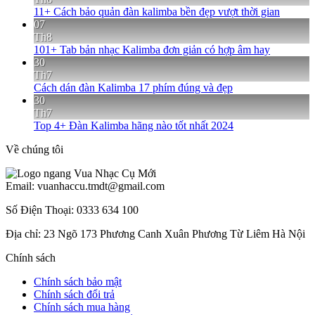
11+ Cách bảo quản đàn kalimba bền đẹp vượt thời gian
07
Th8
101+ Tab bản nhạc Kalimba đơn giản có hợp âm hay
30
Th7
Cách dán đàn Kalimba 17 phím đúng và đẹp
30
Th7
Top 4+ Đàn Kalimba hãng nào tốt nhất 2024
Về chúng tôi
Email: vuanhaccu.tmdt@gmail.com
Số Điện Thoại: 0333 634 100
Địa chỉ: 23 Ngõ 173 Phương Canh Xuân Phương Từ Liêm Hà Nội
Chính sách
Chính sách bảo mật
Chính sách đổi trả
Chính sách mua hàng