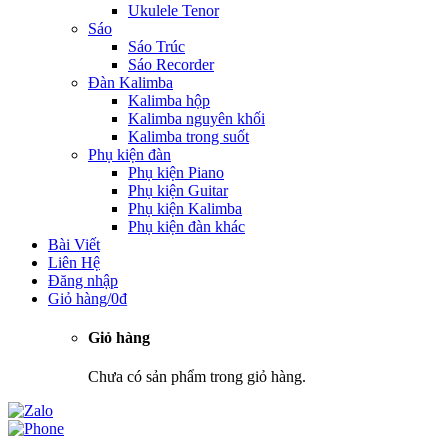
Ukulele Tenor
Sáo
Sáo Trúc
Sáo Recorder
Đàn Kalimba
Kalimba hộp
Kalimba nguyên khối
Kalimba trong suốt
Phụ kiện đàn
Phụ kiện Piano
Phụ kiện Guitar
Phụ kiện Kalimba
Phụ kiện đàn khác
Bài Viết
Liên Hệ
Đăng nhập
Giỏ hàng/
0
₫
Giỏ hàng
Chưa có sản phẩm trong giỏ hàng.