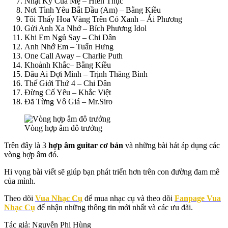
Nhật Ký Của Mẹ – Hiền Thục
Nơi Tình Yêu Bắt Đầu (Am) – Bằng Kiều
Tôi Thấy Hoa Vàng Trên Cỏ Xanh – Ái Phương
Gửi Anh Xa Nhớ – Bích Phương Idol
Khi Em Ngủ Say – Chi Dân
Anh Nhớ Em – Tuấn Hưng
One Call Away – Charlie Puth
Khoảnh Khắc– Bằng Kiều
Đâu Ai Đợi Mình – Trịnh Thăng Bình
Thế Giới Thứ 4 – Chi Dân
Đừng Cố Yêu – Khắc Việt
Đã Từng Vô Giá – Mr.Siro
Vòng hợp âm đô trưởng
Trên đây là 3
hợp âm guitar cơ bản
và những bài hát áp dụng các
vòng hợp âm đó.
Hi vọng bài viết sẽ giúp bạn phát triển hơn trên con đường đam mê
của mình.
Theo dõi
Vua Nhạc Cụ
để mua nhạc cụ và theo dõi
Fanpage Vua
Nhạc Cụ
để nhận những thông tin mới nhất và các ưu đãi.
Tác giả: Nguyễn Phi Hùng