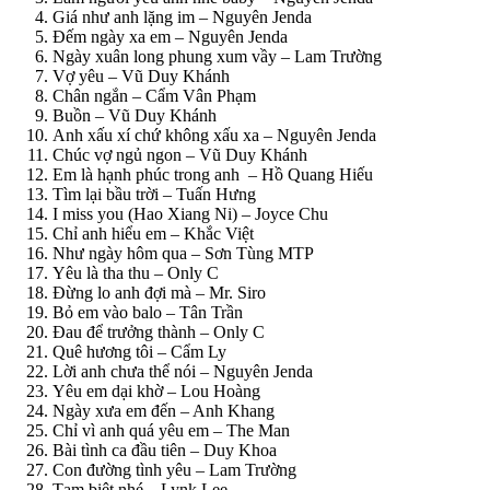
Giá như anh lặng im – Nguyên Jenda
Đếm ngày xa em – Nguyên Jenda
Ngày xuân long phung xum vầy – Lam Trường
Vợ yêu – Vũ Duy Khánh
Chân ngắn – Cẩm Vân Phạm
Buồn – Vũ Duy Khánh
Anh xấu xí chứ không xấu xa – Nguyên Jenda
Chúc vợ ngủ ngon – Vũ Duy Khánh
Em là hạnh phúc trong anh – Hồ Quang Hiếu
Tìm lại bầu trời – Tuấn Hưng
I miss you (Hao Xiang Ni) – Joyce Chu
Chỉ anh hiểu em – Khắc Việt
Như ngày hôm qua – Sơn Tùng MTP
Yêu là tha thu – Only C
Đừng lo anh đợi mà – Mr. Siro
Bỏ em vào balo – Tân Trần
Đau để trưởng thành – Only C
Quê hương tôi – Cẩm Ly
Lời anh chưa thể nói – Nguyên Jenda
Yêu em dại khờ – Lou Hoàng
Ngày xưa em đến – Anh Khang
Chỉ vì anh quá yêu em – The Man
Bài tình ca đầu tiên – Duy Khoa
Con đường tình yêu – Lam Trường
Tạm biệt nhé – Lynk Lee