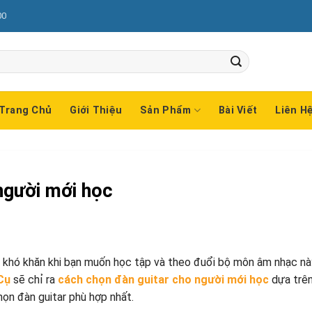
00
Trang Chủ
Giới Thiệu
Sản Phẩm
Bài Viết
Liên H
người mới học
 khó khăn khi bạn muốn học tập và theo đuổi bộ môn âm nhạc nà
Cụ
sẽ chỉ ra
cách chọn đàn guitar cho người mới học
dựa trê
họn đàn guitar phù hợp nhất.