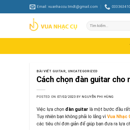
Skip
Email: vuanhaccu.tmdt@gmail.com
03336341
to
content
Tìm
kiếm:
BÀI VIẾT GUITAR
,
UNCATEGORIZED
Cách chọn đàn guitar cho 
POSTED ON
07/02/2023
BY
NGUYỄN PHI HÙNG
Việc lựa chọn
đàn guitar
là một bước đầu rất
Tuy nhiên bạn không phải lo lắng vì
Vua Nhạc 
các tiêu chí đơn giản để giúp bạn đưa ra lựa c