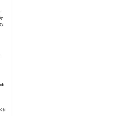
ẻ
ây
ay
c
ính
oại