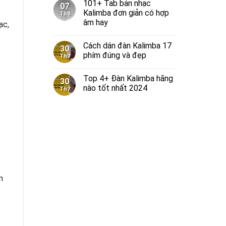
101+ Tab bản nhạc
07
Kalimba đơn giản có hợp
Th8
âm hay
ạc,
Cách dán đàn Kalimba 17
30
phím đúng và đẹp
Th7
Top 4+ Đàn Kalimba hãng
30
nào tốt nhất 2024
Th7
n