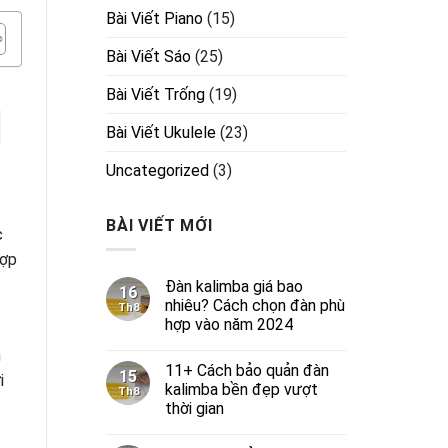
Bài Viết Piano
(15)
Bài Viết Sáo
(25)
Bài Viết Trống
(19)
Bài Viết Ukulele
(23)
Uncategorized
(3)
BÀI VIẾT MỚI
c
hợp
Đàn kalimba giá bao
16
nhiêu? Cách chọn đàn phù
Th8
hợp vào năm 2024
n
11+ Cách bảo quản đàn
15
i
kalimba bền đẹp vượt
Th8
thời gian