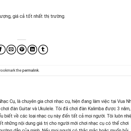
ợng, giá cả tốt nhất thị trường.
 Bookmark the
permalink
.
hạc Cụ, là chuyên gia chơi nhạc cụ, hiện đang làm việc tại Vua N
 chơi đàn Guitar và Ukulele. Tôi đã chơi đàn Kalimba được 3 năm,
 biết về các loại nhạc cụ này đến tất cả mọi người. Tôi luôn nhi
ết những nội dung giá trị cho người mới chơi nhạc cụ có thể chơi
hướng dẫn của minh. Nếu mọi người có thắc mắc hoặc muốn hỏi