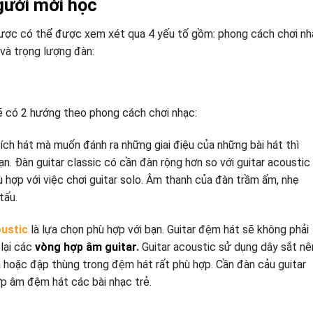
gười mới học
ợc có thể được xem xét qua 4 yếu tố gồm: phong cách chơi nh
 và trọng lượng đàn:
ẽ có 2 hướng theo phong cách chơi nhạc:
ích hát mà muốn đánh ra những giai điệu của những bài hát thì
ạn. Đàn guitar classic có cần đàn rộng hơn so với guitar acoustic
 hợp với việc chơi guitar solo. Âm thanh của đàn trầm ấm, nhẹ
tấu.
oustic
là lựa chọn phù hợp với bạn. Guitar đệm hát sẽ không phải
 lại các
vòng hợp âm guitar
.
Guitar acoustic sử dụng dây sắt nê
ả hoặc đập thùng trong đệm hát rất phù hợp. Cần đàn cảu guitar
ợp âm đệm hát các bài nhạc trẻ.