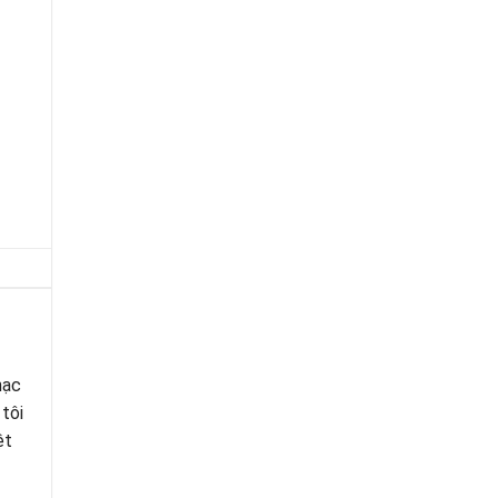
hạc
 tôi
ệt