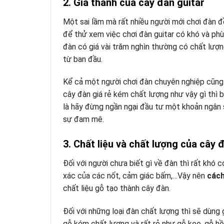
2. Giá thành của cây đàn guitar
Một sai lầm mà rất nhiều người mới chơi đàn đ
để thử xem việc chơi đàn guitar có khó và phù
đàn có giá vài trăm nghìn thường có chất lượng
từ ban đầu.
Kể cả một người chơi đàn chuyên nghiệp cũng 
cây đàn giá rẻ kém chất lượng như vậy gì thì b
là hãy đừng ngần ngại đầu tư một khoản ngân
sự đam mê.
3. Chất liệu và chất lượng của cây 
Đối với người chưa biết gì về đàn thì rất khó
xác của các nốt, cảm giác bấm,…Vậy nên
cách
chất liệu gỗ tạo thành cây đàn.
Đối với những loại đàn chất lượng thì sẽ dùng
gỗ kém chất lượng và rất rẻ như gỗ keo, gỗ h