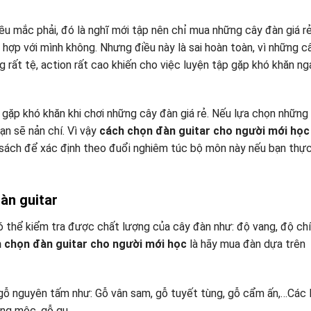
ều mắc phải, đó là nghĩ mới tập nên chỉ mua những cây đàn giá r
 hợp với mình không. Nhưng điều này là sai hoàn toàn, vì những c
 rất tệ, action rất cao khiến cho việc luyện tập gặp khó khăn ng
gặp khó khăn khi chơi những cây đàn giá rẻ. Nếu lựa chọn những
ạn sẽ nản chí. Vì vậy
cách chọn đàn guitar cho người mới học
 sách để xác định theo đuổi nghiêm túc bộ môn này nếu bạn thự
đàn guitar
 có thể kiểm tra được chất lượng của cây đàn như: độ vang, độ ch
 chọn đàn guitar cho người mới học
là hãy mua đàn dựa trên
 gỗ nguyên tấm như: Gỗ vân sam, gỗ tuyết tùng, gỗ cẩm ấn,…Các l
ồng mộc, gỗ gụ,…