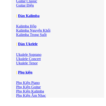
Guitar Classic
Guitar Điện
|
Đàn Kalimba
Kalimba Hộp
Kalimba Nguyên Khối
Kalimba Trong Suốt
|
Đàn Ukelele
Ukulele Soprano
Ukulele Concert
Ukulele Tenor
|
Phụ kiện
Phụ Kiện Piano
Phụ Kiện Guitar
Phụ Kiện Kalimba
Phụ Kiện Âm Nhạc