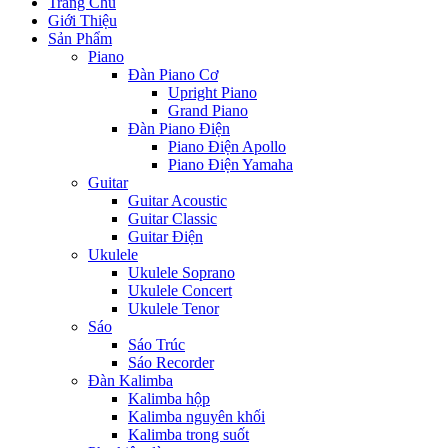
Trang Chủ
Giới Thiệu
Sản Phẩm
Piano
Đàn Piano Cơ
Upright Piano
Grand Piano
Đàn Piano Điện
Piano Điện Apollo
Piano Điện Yamaha
Guitar
Guitar Acoustic
Guitar Classic
Guitar Điện
Ukulele
Ukulele Soprano
Ukulele Concert
Ukulele Tenor
Sáo
Sáo Trúc
Sáo Recorder
Đàn Kalimba
Kalimba hộp
Kalimba nguyên khối
Kalimba trong suốt