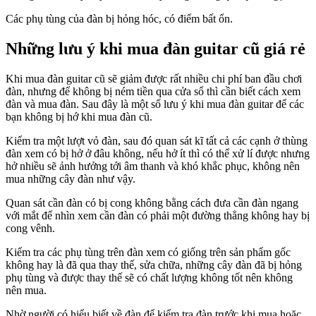
Các phụ tùng của đàn bị hỏng hóc, có điểm bất ổn.
Những lưu ý khi mua đàn guitar cũ giá rẻ
Khi mua đàn guitar cũ sẽ giảm được rất nhiều chi phí ban đầu chơi
đàn, nhưng để không bị ném tiền qua cửa sổ thì cần biết cách xem
đàn và mua đàn. Sau đây là một số lưu ý khi mua đàn guitar để các
bạn không bị hớ khi mua đàn cũ.
Kiểm tra một lượt vỏ đàn, sau đó quan sát kĩ tất cả các cạnh ở thùng
đàn xem có bị hở ở đâu không, nếu hở ít thì có thể xử lí được nhưng
hở nhiều sẽ ảnh hưởng tới âm thanh và khó khắc phục, không nên
mua những cây đàn như vậy.
Quan sát cần đàn có bị cong không bằng cách đưa cần đàn ngang
với mắt để nhìn xem cần đàn có phải một đường thẳng không hay bị
cong vênh.
Kiểm tra các phụ tùng trên đàn xem có giống trên sản phẩm gốc
không hay là đã qua thay thế, sửa chữa, những cây đàn đã bị hỏng
phụ tùng và được thay thế sẽ có chất lượng không tốt nên không
nên mua.
Nhờ người có hiểu biết về đàn để kiểm tra đàn trước khi mua hoặc