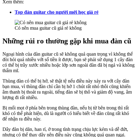
Xem thêm:
Top đàn guitar cho người mới học giá rẻ
Có nên mua guitar cũ giá rẻ không
Những rủi ro thường gặp khi mua đàn cũ
Ngoại hình của đàn guitar cũ sẽ không quá quan trọng vì không thể
đòi hỏi quá nhiều với số tiền ít được, bạn sẽ phải sử dụng 1 cây đàn
có thể bị trầy xước nhiều hoặc lớp sơn ngoài đàn đã bị ngả và không
thẩm mĩ.
Thùng đàn có thể bị hở, sẽ thật tệ nếu điều này xảy ra với cây đàn
bạn mua, vì thùng đàn chỉ cần bị hở 1 chút rất nhỏ thôi cũng khiến
âm thanh bị thoát ra ngoài, tiếng đàn sẽ bị thô và giảm độ vang, âm
lượng đi rất nhiều.
Bị mối mọt ở phía bên trong thùng đàn, nếu bị từ bên trong thì rất
khó có thể phát hiện, dù là người có hiểu biết về đàn cũng rất khó
để nhận ra điều này.
Dây đàn bị dãn, han rỉ, ở trong tình trạng chịu lực kém và dễ đứt,
nhưng có thể thay dây nên điều này cũng không quá quan ngại.