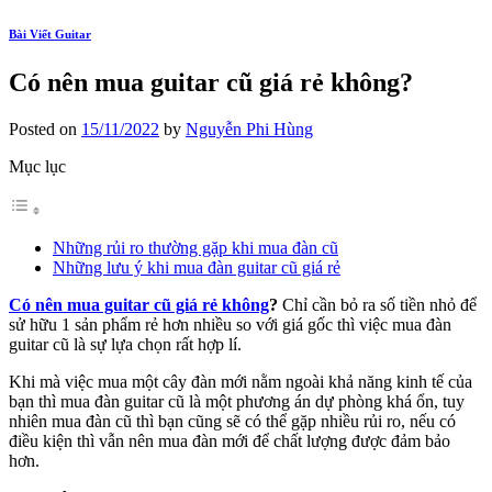
Bài Viết Guitar
Có nên mua guitar cũ giá rẻ không?
Posted on
15/11/2022
by
Nguyễn Phi Hùng
Mục lục
Những rủi ro thường gặp khi mua đàn cũ
Những lưu ý khi mua đàn guitar cũ giá rẻ
Có nên mua guitar cũ giá rẻ không
?
Chỉ cần bỏ ra số tiền nhỏ để
sử hữu 1 sản phẩm rẻ hơn nhiều so với giá gốc thì việc mua đàn
guitar cũ là sự lựa chọn rất hợp lí.
Khi mà việc mua một cây đàn mới nằm ngoài khả năng kinh tế của
bạn thì mua đàn guitar cũ là một phương án dự phòng khá ổn, tuy
nhiên mua đàn cũ thì bạn cũng sẽ có thể gặp nhiều rủi ro, nếu có
điều kiện thì vẫn nên mua đàn mới để chất lượng được đảm bảo
hơn.