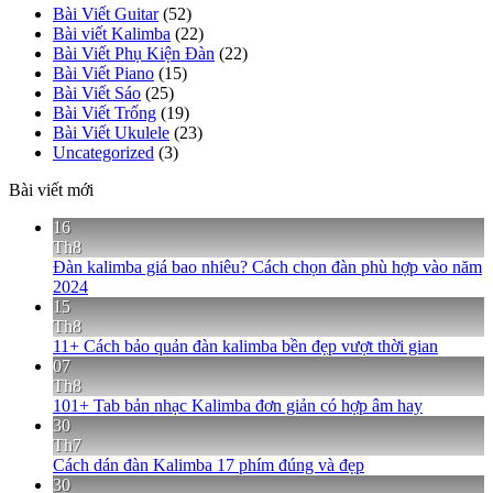
Bài Viết Guitar
(52)
Bài viết Kalimba
(22)
Bài Viết Phụ Kiện Đàn
(22)
Bài Viết Piano
(15)
Bài Viết Sáo
(25)
Bài Viết Trống
(19)
Bài Viết Ukulele
(23)
Uncategorized
(3)
Bài viết mới
16
Th8
Đàn kalimba giá bao nhiêu? Cách chọn đàn phù hợp vào năm
2024
15
Th8
11+ Cách bảo quản đàn kalimba bền đẹp vượt thời gian
07
Th8
101+ Tab bản nhạc Kalimba đơn giản có hợp âm hay
30
Th7
Cách dán đàn Kalimba 17 phím đúng và đẹp
30