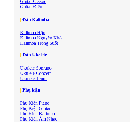
Guitar Classic
Guitar Điện
|
Đàn Kalimba
Kalimba Hộp
Kalimba Nguyên Khối
Kalimba Trong Suốt
|
Đàn Ukelele
Ukulele Soprano
Ukulele Concert
Ukulele Tenor
|
Phụ kiện
Phụ Kiện Piano
Phụ Kiện Guitar
Phụ Kiện Kalimba
Phụ Kiện Âm Nhạc