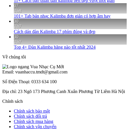
11+ Cách bảo quản đàn kalimba bền đẹp vượt thời gian
07
Th8
101+ Tab bản nhạc Kalimba đơn giản có hợp âm hay
30
Th7
Cách dán đàn Kalimba 17 phím đúng và đẹp
30
Th7
Top 4+ Đàn Kalimba hãng nào tốt nhất 2024
Về chúng tôi
Email: vuanhaccu.tmdt@gmail.com
Số Điện Thoại: 0333 634 100
Địa chỉ: 23 Ngõ 173 Phương Canh Xuân Phương Từ Liêm Hà Nội
Chính sách
Chính sách bảo mật
Chính sách đổi trả
Chính sách mua hàng
Chính sách vận chuyển