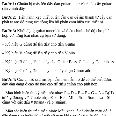
Bước 1:
Chuẩn bị máy lên dây đàn guitar tuner và chiếc cây guitar
cần chỉnh dây.
Bước 2:
Tiến hành kẹp thiết bị lên cần đàn để âm thanh từ cây đàn
phát ra tạo độ rung tác động lên bộ phận cảm biến của thiết bị.
Bước 3:
Khởi động guitar tuner lên và điều chỉnh chế độ cho phù
hợp với từng loại nhạc cụ bạn sử dụng:
– Ký hiệu G dùng để lên dây cho đàn Guitar
– Ký hiệu V dùng để lên dây cho đàn Violin
– Ký hiệu B dùng để lên dây cho Guitar Bass, Cello hay Contrabass
– Ký hiệu C dùng để lên dây theo tùy chọn Chromatic
Bước 4:
Các chỉ số sau mà bạn cần nên nắm rõ để có thể biết được
dây đàn đang ở cao độ nào cao để điều chỉnh cho phù hợp:
+ Màn hình hiển thị ký hiệu nốt nhạc C – D – E – F – G – A – B(H)
tương đương với 7 note nhạc Đô – Rê – Mi – Pha – Son – La – Si
cùng với các dấu # (thăng) và b (giáng).
+ Màu sắc hiển thị trên màn hình: Màu xanh là đã chuẩn màu đỏ là
dây đang cao hoặc thấp ( một số máy khi cao sẽ có màu đỏ và khi