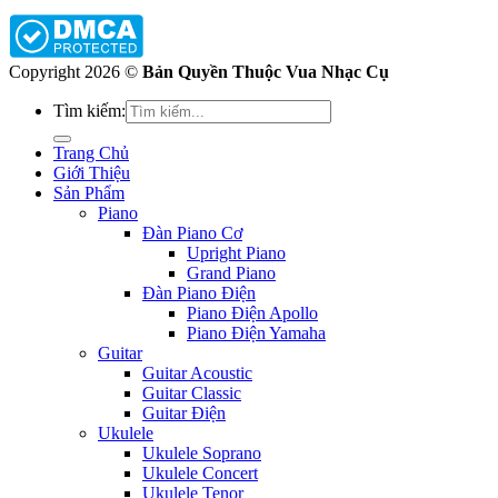
Copyright 2026 ©
Bản Quyền Thuộc Vua Nhạc Cụ
Tìm kiếm:
Trang Chủ
Giới Thiệu
Sản Phẩm
Piano
Đàn Piano Cơ
Upright Piano
Grand Piano
Đàn Piano Điện
Piano Điện Apollo
Piano Điện Yamaha
Guitar
Guitar Acoustic
Guitar Classic
Guitar Điện
Ukulele
Ukulele Soprano
Ukulele Concert
Ukulele Tenor