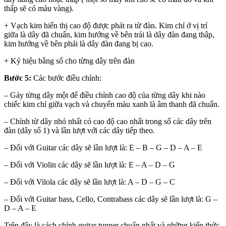
thấp sẽ có màu vàng).
+ Vạch kim hiển thị cao độ được phát ra từ đàn. Kim chỉ ở vị trí
giữa là dây đã chuẩn, kim hướng về bên trái là dây đàn đang thâp,
kim hướng về bên phải là dây đàn đang bị cao.
+ Ký hiệu bằng số cho từng dây trên đàn
Bước 5:
Các bước điều chỉnh:
– Gảy từng dây một để điều chỉnh cao độ của từng dây khi nào
chiếc kim chỉ giữa vạch và chuyển màu xanh là âm thanh đã chuẩn.
– Chỉnh từ dây nhỏ nhất có cao độ cao nhất trong số các dây trên
đàn (dây số 1) và lần lượt với các dây tiếp theo.
– Đối với Guitar các dây sẽ lần lượt là: E – B – G – D – A – E
– Đối với Violin các dây sẽ lần lượt là: E – A – D – G
– Đối với Vilola các dây sẽ lần lượt là: A – D – G – C
– Đối với Guitar bass, Cello, Contrabass các dây sẽ lần lượt là: G –
D – A – E
Trên đây là cách chỉnh guitar tunner chuẩn nhất và những kiến thức