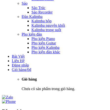
Sáo
Sáo Trúc
Sáo Recorder
Đàn Kalimba
Kalimba hộp
Kalimba nguyên khối
Kalimba trong suốt
Phụ kiện đàn
Phụ kiện Piano
Phụ kiện Guitar
Phụ kiện Kalimba
Phụ kiện đàn khác
Bài Viết
Liên Hệ
Đăng nhập
Giỏ hàng/
0
₫
Giỏ hàng
Chưa có sản phẩm trong giỏ hàng.